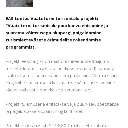
EAS toetas Vaatetorni turismitalu projekti
“Vaatetorni turismitalu puurkaevu ehitamine ja
suurema võimsusega akupargi paigaldamine”
turismiettevõtete ärimudelite rakendamise
programmist.
Projekti eesmärgiks on maaturismiteenuste (majutus-,
mahetoitlustus- ja aktiivse puhkuse teenused) senisest
kvaliteetsem ja suuremahulisem pakkumine Vormsi saarel
ning käibe säilitamise ja kasvatamise võimaluste loomine
käesoleval aastal ennekõike siseturismi toel.
Projekti tulemusena ehitatakse välja puurkaev, soetatakse
ja paigaldatakse akupank ning kontroller.
Projekti kaasrahastab 5 196,80 € mahus Ettevõtluse