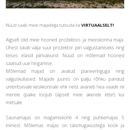
Nüüd saab meie majadega tutvuda ka
VIRTUAALSELT
!
Algselt olid meie hooned prožektori- ja meeskonna maja.
Ühest lükati välja suur prožektor piiri valgustamiseks ning
teises elasid piirivalvurid. Nüüd on mõlemad hooned
saanud uue hingamise.
Mõlemad majad on avatud planeeringuga ning
valgusküllased. Majade juures on palju rõhku pandud
ümbritsevale keskkonnale ehk neist avaneb hea vaade nii
merele (päike loojub täpselt meie akende ette!) kui
metsale.
Saunamajas on magamiskohti 4 ning puhkemajas 5
inimest. Mõlemas majas on täismugavustega köök ja