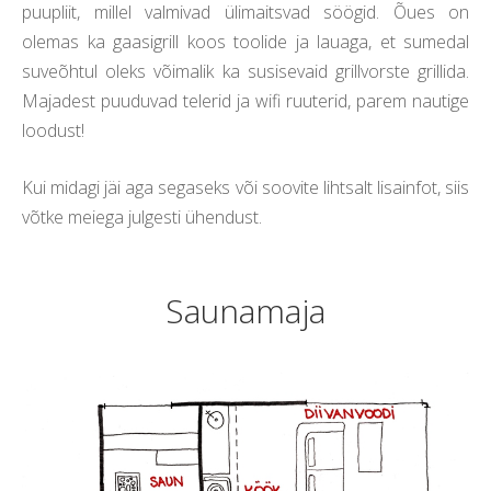
puupliit, millel valmivad ülimaitsvad söögid. Õues on
olemas ka gaasigrill koos toolide ja lauaga, et sumedal
suveõhtul oleks võimalik ka susisevaid grillvorste grillida.
Majadest puuduvad telerid ja wifi ruuterid, parem nautige
loodust!
Kui midagi jäi aga segaseks või soovite lihtsalt lisainfot, siis
võtke meiega julgesti ühendust.
Saunamaja