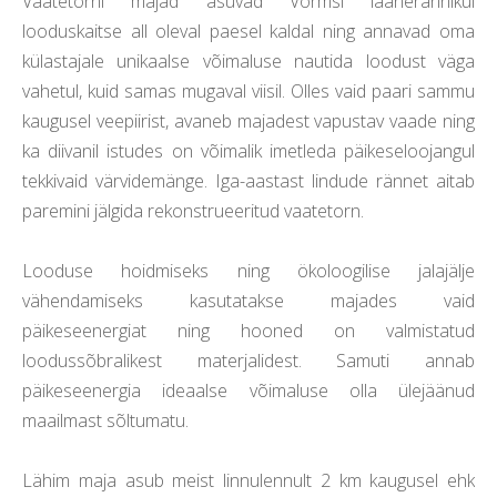
Vaatetorni majad asuvad Vormsi läänerannikul
looduskaitse all oleval paesel kaldal ning annavad oma
külastajale unikaalse võimaluse nautida loodust väga
vahetul, kuid samas mugaval viisil. Olles vaid paari sammu
kaugusel veepiirist, avaneb majadest vapustav vaade ning
ka diivanil istudes on võimalik imetleda päikeseloojangul
tekkivaid värvidemänge. Iga-aastast lindude rännet aitab
paremini jälgida rekonstrueeritud vaatetorn.
Looduse hoidmiseks ning ökoloogilise jalajälje
vähendamiseks kasutatakse majades vaid
päikeseenergiat ning hooned on valmistatud
loodussõbralikest materjalidest. Samuti annab
päikeseenergia ideaalse võimaluse olla ülejäänud
maailmast sõltumatu.
Lähim maja asub meist linnulennult 2 km kaugusel ehk