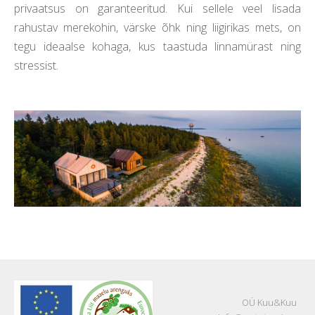
privaatsus on garanteeritud. Kui sellele veel lisada
rahustav merekohin, värske õhk ning liigirikas mets, on
tegu ideaalse kohaga, kus taastuda linnamürast ning
stressist.
OÜ Kuu&Kuu